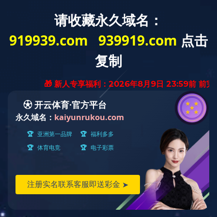
EN
首页
下载专区
官方文宣
下载专区
Download
官方文宣
公益
旅游
会议