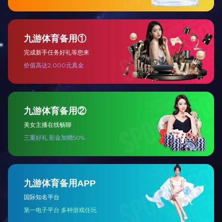
2024-04-02
了解详情
1
2
3
4
5
6
随leyu·乐鱼(中
- 撒播美丽·奉献健康 -
国)体育官方网
公益基金会
站游世界
leyu·乐鱼(中国)体育官方网站中国
产品中心
资讯中心
加盟专区
下载专区