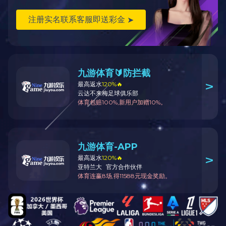
点击下方“官网资料下载”
2024-04-02
了解详情
创业园蓝图篇
点击下方“官网资料下载”