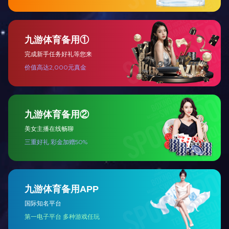
KJ650F-S01空气净化器清洗保养方法说明视频
2024-05-09
了解详情
1
2
3
4
5
6
随leyu·乐鱼(中
- 撒播美丽·奉献健康 -
国)体育官方网
公益基金会
站游世界
leyu·乐鱼(中国)体育官方网站中国