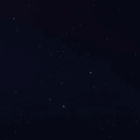
资讯中心
随leyu·乐鱼(中国)
体育官方网站游
世界
公益基金会