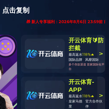
中心
资讯中心
EN
讯中心
随leyu·乐鱼(中国)体育官方网站游世界
澳大利亚
第19站
第19站
第15站