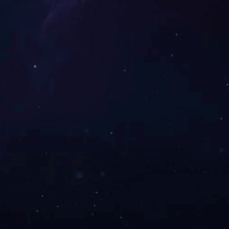
leyu·乐鱼(中国)体育官方网站中国
产品中心
加盟专区
下载专区