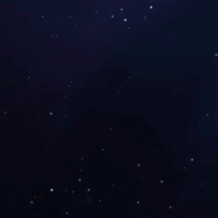
- 撒播美丽·奉献健康 -