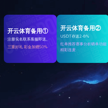
2015年 第19站 澳
全部
上一篇：
无
下一篇：
无