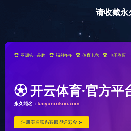
leyu·乐鱼(中国)体育
公益基金会
加
Journey
leyu·乐鱼(中国)体育
官方网站游世界