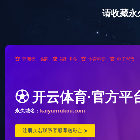
leyu·乐鱼(中国)体育
公益基金会
加
Journey
leyu·乐鱼(中国)体育
官方网站游世界