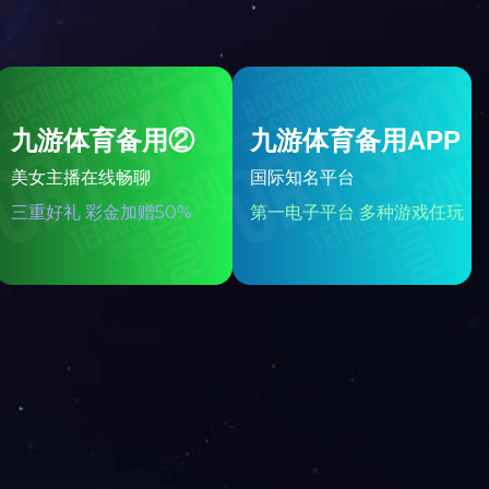
资讯中心
随leyu·乐鱼(中国)