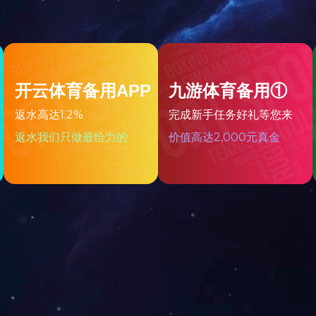
leyu·乐鱼(中国)体育官方网站中国
产品中心
加盟专区
下载专区